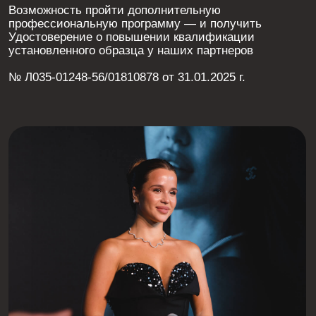
ЭТО ОБУЧЕНИЕ
ДЛЯ ТЕБЯ, ЕСЛИ ТЫ:
Новичок
Ищешь себя, не понимаешь
с чего начать и хочешь выйти
на стабильный доход в онлайне
РЕЗУЛЬТАТ
Освоишь базовые знания по SMM
и научишься зарабатывать
Студент