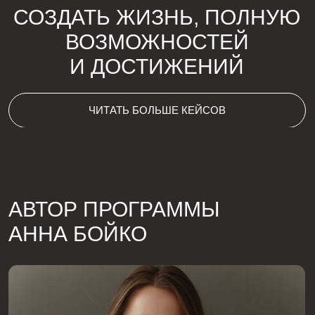
Твои знания, опыт и умение донести материал
сделали обучение не только полезным, но и
увлекательным. Благодаря твоему
профессионализму я смогла посмотреть на мир под
другим углом! Твое обучение вдохновляет на
дальнейшее развитие и достижение новых высот.
Дорогая, Софья! 💕@sony_kostrigina
От всей души благодарю тебя за поддержку и
помощь в процессе обучения! Твоя внимательность,
отзывчивость и готовность всегда прийти на помощь
сделали этот курс еще более комфортным и
продуктивным.
Желаю вам профессиональных успехов и личного
счастья!
Таня
@venderskaya
Аня и так в доверии, да и особенно после таких
созвонов, где разложено все по полочкам и
объяснено - если где-то было страшно, то теперь
совсем не страшно 🫶
Всё здорово разобрали, что нас ждёт, как с этим