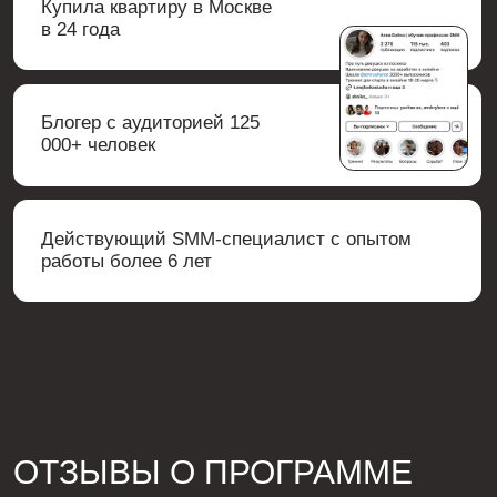
свой продукт, так им горит, горит своими учениками и
это не может не вдохновлять и восхищать 🤍
Я сейчас встала пораньше перед работой чтобы
ещё раз посмотреть и подчеркнуть для себя важное,
всем хорошего дня 🤍
Аня
@qqklvaqq
Приходила с еще бОльшим количеством вопросов, в
процессе многие отпали!! Поймала лютый заряд.
Ощущение, что реально там, где надо и это очень
круто🥹
На самом деле, в процессе даже поймала
вдохновение для клиентов, все идеи записала, чтоб
на свежую голову завтра осознать все. Я прям в
восторге, девочки, спасибо большое!!💘💘
Это буквально два месяца, которые перевернули
мою жизнь на 180 градусов🥹
Я теперь вообще по-другому смотрю не то что на
работу, а на мир в целом!