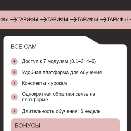
Подбор бадди
Раз в 2 недели ZOOM-встреча
с куратором для глубокого разбора
вашей ситуации
Доступ к урокам в записи «База
знаний по VK и Telegram»
Доступ к урокам в записи «Супер
модуль по искусственному интеллекту
и чат ботам»
Чаты по городам
Сертификат по окончании обучения при
успешном прохождении курса
ИНТЕРВЬЮ С ТЕМИ,