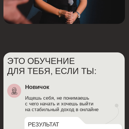
Ищешь работу, которую легко можно
совмещать с учёбой, чтобы стать
независимым
РЕЗУЛЬТАТ
Откроешь для себя
профессию, на которой можно
зарабатывать одновременно
с учёбой
Работник в найме
Устал от ежедневных поездок в офис,
мечтаешь перейти в онлайн и работать
из дома
РЕЗУЛЬТАТ
Получишь шанс уволиться с найма
и начать зарабатывать удалённо
на современной профессии
Мама в декрете