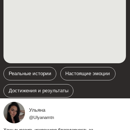
Елена
@dreamerhellen
Анют, я искренне благодарю тебя за такой мощный
толчок, который ты сегодня дала. Я действительно
выпала из обучения, куда-то пропала мотивация, и
даже тот факт, что я заплатила за курс, не
удерживал меня. Я как будто потерялась.😒
Но этот созвон буквально перевернул мое сознание.
Это был именно тот самый щелчок, которого мне не
хватало. Действительно стыдно!(
Твои прямые слова, искренние, без лишней
мягкости, и по делу проникли сегодня до глубины
души.
Твой подход и то, как ты мотивируешь словами,
вызвали у меня мурашки. Я прям прозрела, что я
сюда реально не просто так пришла. Спасибо тебе
за эту встряску, за напоминание о моей цели и за то,
зачем я здесь и зачем сюда пришла. Безумно
благодарю тебя за то, что ты помогаешь не только
знаниями, но и верой в каждого из нас. 🙏🏻