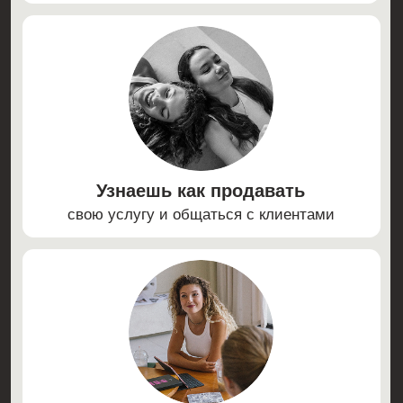
Доступ к 7 модулям (0.1–2; 4–6)
Удобная платформа для обучения
Конспекты к урокам
Однократная обратная связь на
платформе
Длительность обучения: 6 недель
БОНУСЫ
Доступ к курсу: 3 месяца
Доступ к урокам в записи от спикера
«Создание уникальной визуальной
концепции»
4 онлайн урока с Аней с ответами на
ваши вопросы
Поддержка и домашние задания
с проверкой от куратора
Куратор с доходом от 100 000 ₽ на SMM
предоставляющий обратную связь