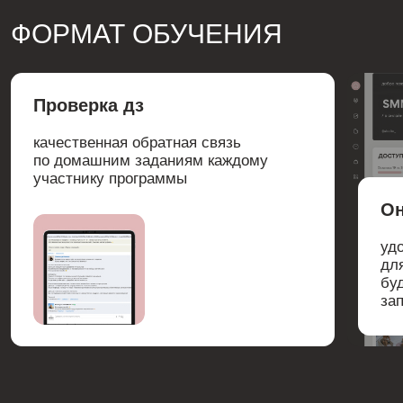
С ПОДДЕРЖКОЙ
Доступ к 11 модулям (все модули)
Удобная платформа для обучения
Конспекты к урокам
4 онлайн урока с Аней с ответами на
ваши вопросы
Поддержка и домашние задания с
проверкой от куратора
Куратор с доходом от 100 000 ₽ на
SMM предоставляющий обратную
связь
Группы по 30 человек
Длительность обучения: 8 недель
БОНУСЫ
Доступ к курсу: 6 месяцев
Вебинар с психологом