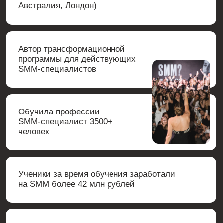
том, что «он будет видеть результат моей работы,
если на профиль будут подписываться 4 человека в
день ежедневно» 🫠 + я немного отстаю и из-за этого
тоже на фоне тревога постоянно
но после созвона правда стало намного легче и
мысль о том, что все решаемо - утешает) спасибо
тебе за тебя, ты столькому нас учишь🤍
Софья
@sofii_kooo
Всем привет 🤍
Хочу сказать спасибо большой каждому, кто
принимал участие во вчерашнем созвоне, особенно
Ане, атмосфера была невероятно заряженная и
действительно задала определеную тональность на
всё обучение 🤍
На многие вещи я посмотрела совсем по другому и
было безумно приятно что Аня так хорошо знает