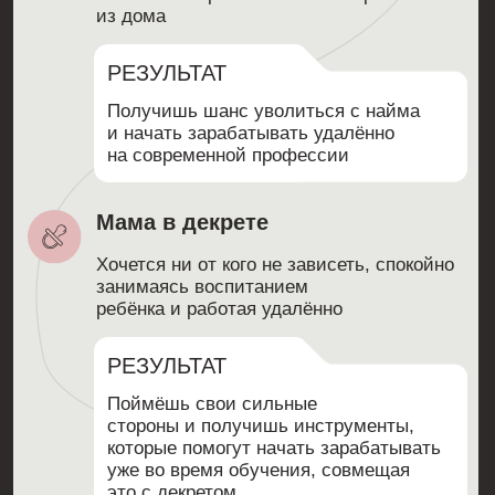
Мы обучаем студентов современным
навыкам SMM.
Чтобы каждый мог
не только
стать
востребованным
специалистом, но
и
реализовать свои цели
, создавая
жизнь, о которой всегда мечтал, в
окружении комьюнити
единомышленников
ПРОГРАММА ОБУЧЕНИЯ: