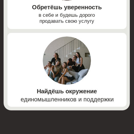
Группы по 30 человек
Вебинар с психологом
Подбор бадди
Раз в 2 недели ZOOM-встреча
с куратором для глубокого разбора вашей
ситуации
Доступ к урокам в записи «База знаний
по VK и Telegram»
Доступ к урокам в записи «Супер модуль
по искусственному интеллекту
и чат ботам»
Чаты по городам
Сертификат по окончании обучения
при успешном прохождении курса