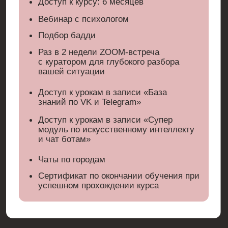
«SMM PRO:
МАСШТАБИРОВАНИЕ
И РОСТ»
ДЛЯ ДЕЙСТВУЮЩИХ SMM-
СПЕЦИАЛИСТОВ
Доступ ко всем урокам базового курса
Своё SMM-агентство
Разборы от наставников каждую неделю
с клиентами как на российском,
так и зарубежном рынке (Дубай, Бали,
(практика, помощь в решении реальных
Австралия, Лондон)
кейсов)
Два групповых разбора с Аней (более
детальный анализ кейсов, разбор
стратегий участников, ответы
Автор трансформационной
на сложные вопросы, обмен опытом
программы для действующих
SMM-специалистов
в формате мастермайнда)