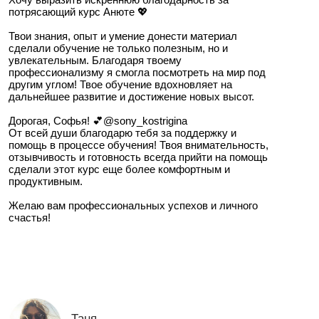
Я очень благодарна тебе за то, что ты не даешь
сдаться и возвращаешь каждый раз в строй! 🩷
Алиса
@alis2198
Анюта, Благодарю тебя❤️
Моя душа настолько ликует! Пиздюлина( извините
за мат) прям в тему- заряд мощной порцией
мотивации 🔥 Хочется творить и не
останавливаться!
Смотрела zoom со своей помощницей по сьемкам.
Она в восторге, от нашего эфира!
Благодарю за ответы на вопросы, все всегда четко и
по делу 🤲🏼❤️🙏🏼