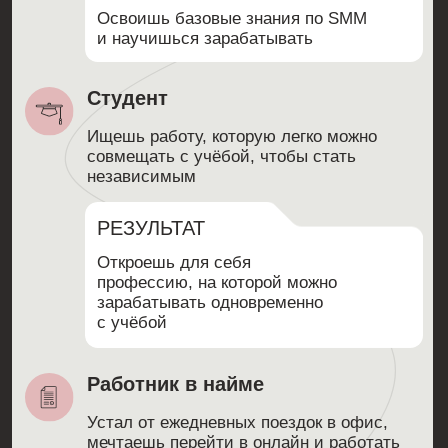
Хочется ни от кого не зависеть, спокойно
занимаясь воспитанием
ребёнка и работая удалённо
РЕЗУЛЬТАТ
Поймёшь свои сильные
стороны и получишь инструменты,
которые помогут начать зарабатывать
уже во время обучения, совмещая
это с декретом
Действующий SMM-специалист
Хочешь брать много клиентов,
не понимаешь, как дать результат
клиенту и вырасти в чеке
РЕЗУЛЬТАТ
Укрепишь свои знания, обретёшь
уверенность в себе, научишься
доносить свою ценность
и вырастешь в доходе