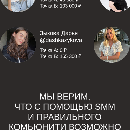
Реальные истории
Настоящие эмоции
Достижения и результаты
Ульяна
@Ulyanamtn
Хочу выразить искреннюю благодарность за
потрясающий курс Анюте 💖