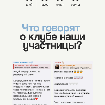
дней
часов
минут
секунд